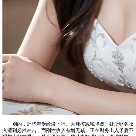
别的，近些年受经济下行、大规模减税降费、处所财务收
入遭到必然冲击，而刚性收入有增无减。正在财务出入矛盾不