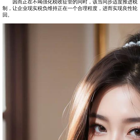
因而正在不竭强化税收征管的同时，该当同步适度推进税
制，让企业现实税负维持正在一个合理程度，进而实现良性轮
回。