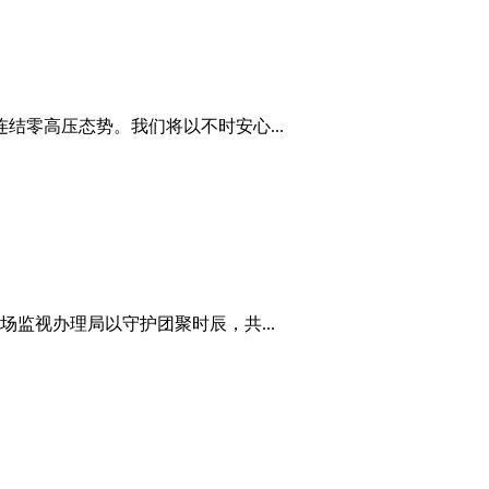
结零高压态势。我们将以不时安心...
监视办理局以守护团聚时辰，共...