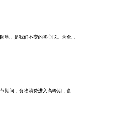
地，是我们不变的初心取。为全...
期间，食物消费进入高峰期，食...