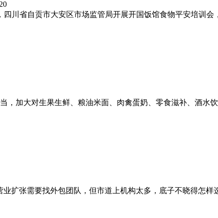
20
，四川省自贡市大安区市场监管局开展开国饭馆食物平安培训会，开
当，加大对生果生鲜、粮油米面、肉禽蛋奶、零食滋补、酒水饮料
业扩张需要找外包团队，但市道上机构太多，底子不晓得怎样选。