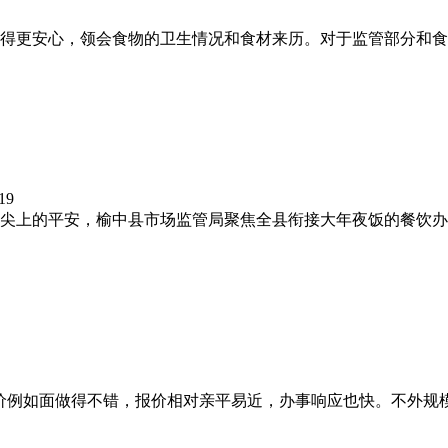
得更安心，领会食物的卫生情况和食材来历。对于监管部分和食物
19
尖上的平安，榆中县市场监管局聚焦全县衔接大年夜饭的餐饮办事
例如面做得不错，报价相对亲平易近，办事响应也快。不外规模和