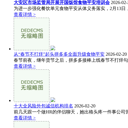
大安区市场监管局开展开国饭馆食物平安培训会
2026-02-
为进一步强化餐饮单元食物平安从体义务落实，2月13日
查看详情 >
从“春节不打烊”起头拼多多全面升级食物平安
2026-02-20
春节前夜，继年货节之后，拼多多接棒上线春节不打烊勾
查看详情 >
十大全风险外包诚信机构排名
2026-02-20
前几天跟一个做HR的伴侣聊天，她出格头疼一件事公司营
查看详情 >