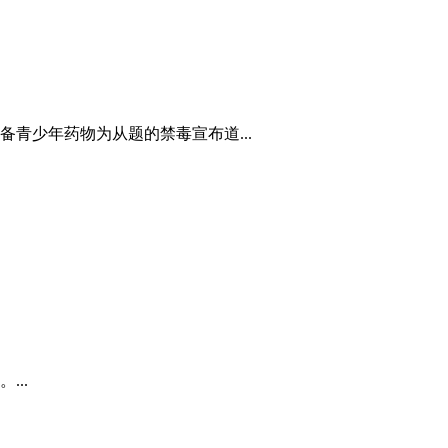
青少年药物为从题的禁毒宣布道...
..