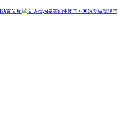
方网站宣传片
进入royal皇家88集团官方网站天猫旗舰店